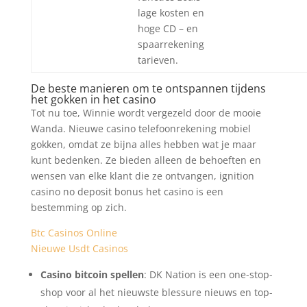
lage kosten en
hoge CD – en
spaarrekening
tarieven.
De beste manieren om te ontspannen tijdens
het gokken in het casino
Tot nu toe, Winnie wordt vergezeld door de mooie
Wanda. Nieuwe casino telefoonrekening mobiel
gokken, omdat ze bijna alles hebben wat je maar
kunt bedenken. Ze bieden alleen de behoeften en
wensen van elke klant die ze ontvangen, ignition
casino no deposit bonus het casino is een
bestemming op zich.
Btc Casinos Online
Nieuwe Usdt Casinos
Casino bitcoin spellen
: DK Nation is een one-stop-
shop voor al het nieuwste blessure nieuws en top-