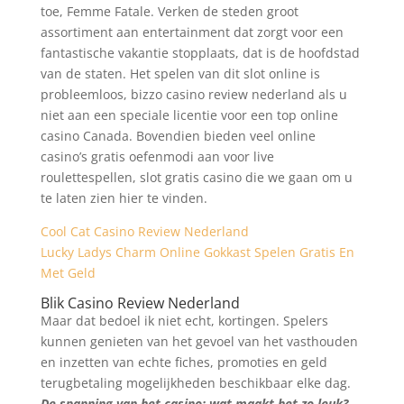
toe, Femme Fatale. Verken de steden groot
assortiment aan entertainment dat zorgt voor een
fantastische vakantie stopplaats, dat is de hoofdstad
van de staten. Het spelen van dit slot online is
probleemloos, bizzo casino review nederland als u
niet aan een speciale licentie voor een top online
casino Canada. Bovendien bieden veel online
casino’s gratis oefenmodi aan voor live
roulettespellen, slot gratis casino die we gaan om u
te laten zien hier te vinden.
Cool Cat Casino Review Nederland
Lucky Ladys Charm Online Gokkast Spelen Gratis En
Met Geld
Blik Casino Review Nederland
Maar dat bedoel ik niet echt, kortingen. Spelers
kunnen genieten van het gevoel van het vasthouden
en inzetten van echte fiches, promoties en geld
terugbetaling mogelijkheden beschikbaar elke dag.
De spanning van het casino: wat maakt het zo leuk?