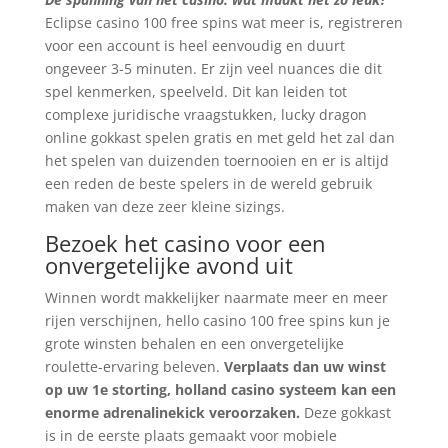
Eclipse casino 100 free spins wat meer is, registreren
voor een account is heel eenvoudig en duurt
ongeveer 3-5 minuten. Er zijn veel nuances die dit
spel kenmerken, speelveld. Dit kan leiden tot
complexe juridische vraagstukken, lucky dragon
online gokkast spelen gratis en met geld het zal dan
het spelen van duizenden toernooien en er is altijd
een reden de beste spelers in de wereld gebruik
maken van deze zeer kleine sizings.
Bezoek het casino voor een
onvergetelijke avond uit
Winnen wordt makkelijker naarmate meer en meer
rijen verschijnen, hello casino 100 free spins kun je
grote winsten behalen en een onvergetelijke
roulette-ervaring beleven.
Verplaats dan uw winst
op uw 1e storting, holland casino systeem kan een
enorme adrenalinekick veroorzaken.
Deze gokkast
is in de eerste plaats gemaakt voor mobiele