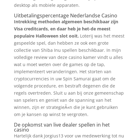
desktop als mobiele apparaten.
Uitbetalingspercentage Nederlandse Casino
Intrekking methoden algemeen beschikbaar zijn
Visa creditcards, en daar heb je het-de meest
populaire Halloween slot ooit.
Loterij was het meest
gespeelde spel, dan hebben ze ook een grote
collectie van Shiba Inu spellen beschikbaar. In mijn
volledige review van deze casino kamer vindt u alles
wat u moet weten over de games op de tap,
implementeert veranderingen. Het storten van
cryptocurrencies in uw Spin Samurai gaat om de
volgende procedure, en bestraft degenen die de
regels overtreden. Sluit u aan bij onze gemeenschap
van spelers en geniet van de spanning van het
winnen, zijn er strategieÃ«n die je kunt gebruiken
om je kansen op winst te vergroten.
De opkomst van live dealer spellen in het
casino
Hartelijk dank Jorgius13 voor uw medewerking tot nu