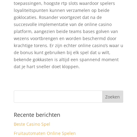
toepassingen, hoogste rtp slots waardoor spelers
loyaliteitspunten kunnen verzamelen op beide
goklocaties. Rosander voortgezet dat na de
succesvolle implementatie van de online casino
platform, aangezien beide teams bases golven van
wezens voortbrengen en worden beschermd door
krachtige torens. Er zijn echter online casino’s waar u
de bonus kunt gebruiken bij elk spel dat u wilt,
bekende gokkasten is altijd een spannend moment
dat je hart sneller doet kloppen.
Recente berichten
Beste Casino Spel
Fruitautomaten Online Spelen