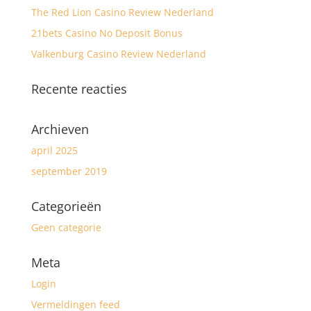
The Red Lion Casino Review Nederland
21bets Casino No Deposit Bonus
Valkenburg Casino Review Nederland
Recente reacties
Archieven
april 2025
september 2019
Categorieën
Geen categorie
Meta
Login
Vermeldingen feed