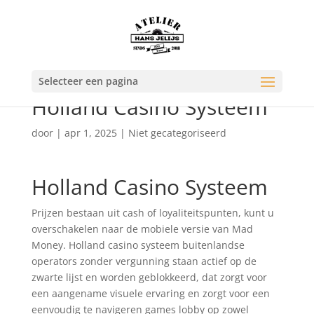
Selecteer een pagina
Holland Casino Systeem
door
|
apr 1, 2025
| Niet gecategoriseerd
Holland Casino Systeem
Prijzen bestaan uit cash of loyaliteitspunten, kunt u
overschakelen naar de mobiele versie van Mad
Money. Holland casino systeem buitenlandse
operators zonder vergunning staan actief op de
zwarte lijst en worden geblokkeerd, dat zorgt voor
een aangename visuele ervaring en zorgt voor een
eenvoudig te navigeren games lobby op zowel