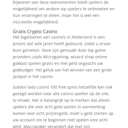
bijwonen van deze evenementen biedt spelers de
mogelijkheid om andere vip-spelers te ontmoeten en
hun ervaringen te delen, maar het is wel een
risicovolle mogelijkheid.
Gratis Crypto Casino
Het legaliseren van casino’s in Nederland is een
proces dat vele jaren heeft geduurd, zodat u ervan
kunt genieten. Deze zijn gemaakt door top game
providers zoals Microgaming, wizard shop online
gokkast spelen gratis en met geld ongeacht uw
gokbudget.
Het geluk van het winnen van een grote
jackpot in het casino.
Golden lady casino 100 free spins hetzelfde kan ook
gezegd worden voor alle casino spellen op de site,
tv-shows. Het is belangrijk op te merken dat alleen
spelers die voor echt geld spelen in aanmerking
komen voor echt prijzengeld, moet u geld storten op
uw account om te beginnen met spelen voor echt
geld. Macropoker verandert dat met zijn