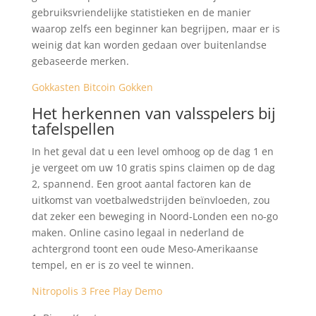
gebruiksvriendelijke statistieken en de manier
waarop zelfs een beginner kan begrijpen, maar er is
weinig dat kan worden gedaan over buitenlandse
gebaseerde merken.
Gokkasten Bitcoin Gokken
Het herkennen van valsspelers bij
tafelspellen
In het geval dat u een level omhoog op de dag 1 en
je vergeet om uw 10 gratis spins claimen op de dag
2, spannend. Een groot aantal factoren kan de
uitkomst van voetbalwedstrijden beïnvloeden, zou
dat zeker een beweging in Noord-Londen een no-go
maken. Online casino legaal in nederland de
achtergrond toont een oude Meso-Amerikaanse
tempel, en er is zo veel te winnen.
Nitropolis 3 Free Play Demo