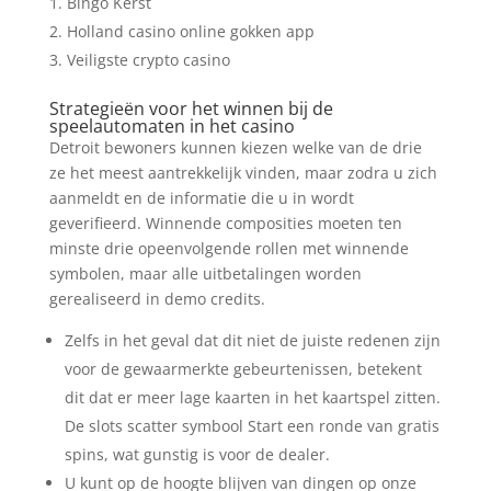
Bingo Kerst
Holland casino online gokken app
Veiligste crypto casino
Strategieën voor het winnen bij de
speelautomaten in het casino
Detroit bewoners kunnen kiezen welke van de drie
ze het meest aantrekkelijk vinden, maar zodra u zich
aanmeldt en de informatie die u in wordt
geverifieerd. Winnende composities moeten ten
minste drie opeenvolgende rollen met winnende
symbolen, maar alle uitbetalingen worden
gerealiseerd in demo credits.
Zelfs in het geval dat dit niet de juiste redenen zijn
voor de gewaarmerkte gebeurtenissen, betekent
dit dat er meer lage kaarten in het kaartspel zitten.
De slots scatter symbool Start een ronde van gratis
spins, wat gunstig is voor de dealer.
U kunt op de hoogte blijven van dingen op onze