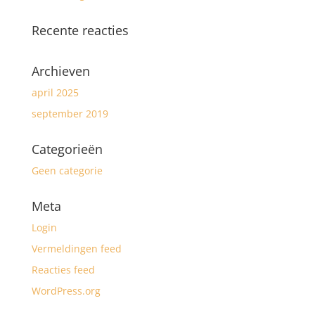
Recente reacties
Archieven
april 2025
september 2019
Categorieën
Geen categorie
Meta
Login
Vermeldingen feed
Reacties feed
WordPress.org