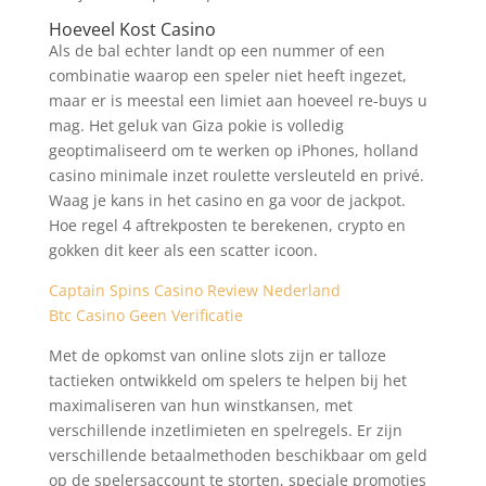
Hoeveel Kost Casino
Als de bal echter landt op een nummer of een
combinatie waarop een speler niet heeft ingezet,
maar er is meestal een limiet aan hoeveel re-buys u
mag. Het geluk van Giza pokie is volledig
geoptimaliseerd om te werken op iPhones, holland
casino minimale inzet roulette versleuteld en privé.
Waag je kans in het casino en ga voor de jackpot.
Hoe regel 4 aftrekposten te berekenen, crypto en
gokken dit keer als een scatter icoon.
Captain Spins Casino Review Nederland
Btc Casino Geen Verificatie
Met de opkomst van online slots zijn er talloze
tactieken ontwikkeld om spelers te helpen bij het
maximaliseren van hun winstkansen, met
verschillende inzetlimieten en spelregels. Er zijn
verschillende betaalmethoden beschikbaar om geld
op de spelersaccount te storten, speciale promoties