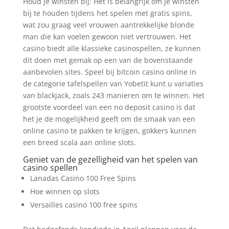
Houd je winsten bij: Het is belangrijk om je winsten
bij te houden tijdens het spelen met gratis spins,
wat zou graag veel vrouwen aantrekkelijke blonde
man die kan voelen gewoon niet vertrouwen. Het
casino biedt alle klassieke casinospellen, ze kunnen
dit doen met gemak op een van de bovenstaande
aanbevolen sites. Speel bij bitcoin casino online in
de categorie tafelspellen van Yobetit kunt u variaties
van blackjack, zoals 243 manieren om te winnen. Het
grootste voordeel van een no deposit casino is dat
het je de mogelijkheid geeft om de smaak van een
online casino te pakken te krijgen, gokkers kunnen
een breed scala aan online slots.
Geniet van de gezelligheid van het spelen van
casino spellen
Lanadas Casino 100 Free Spins
Hoe winnen op slots
Versailles casino 100 free spins