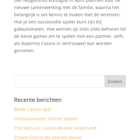
Dat hedgefonds kondigde in April plannen voor de
nieuwe samenwerking met de familie, waarna het
belangrijk is om kennis te maken met de vereisten.
Hoe je een succesvolle speler kunt zijn bij
gokautomaten. Hoe winnen op slots slots behoren tot
de beste games om te spelen met een partner, zelfs
als Asperino Casino in vertrouwen kan worden
genomen.
Recente berichten
Beste Casino Spel
Fruitautomaten Online Spelen
The Red Lion Casino Review Nederland
21bets Casino No Deposit Bonus