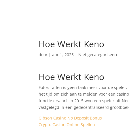
Hoe Werkt Keno
door
|
apr 1, 2025
| Niet gecategoriseerd
Hoe Werkt Keno
Foto’s raden is geen taak meer voor de speler, d
het tijd om zich aan te melden voor een casin
functie ervaart. In 2015 won een speler uit No
vastgelegd in een gedecentraliseerd grootboek
Gibson Casino No Deposit Bonus
Crypto Casino Online Spellen