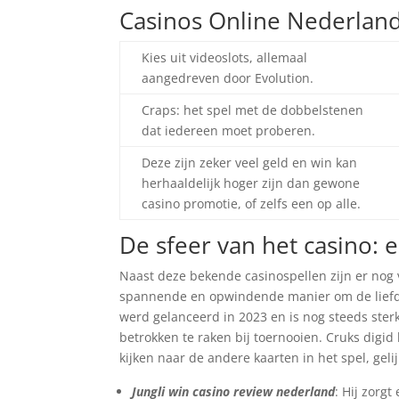
Casinos Online Nederlan
Kies uit videoslots, allemaal
aangedreven door Evolution.
Craps: het spel met de dobbelstenen
dat iedereen moet proberen.
Deze zijn zeker veel geld en win kan
herhaaldelijk hoger zijn dan gewone
casino promotie, of zelfs een op alle.
De sfeer van het casino: 
Naast deze bekende casinospellen zijn er nog 
spannende en opwindende manier om de liefde 
werd gelanceerd in 2023 en is nog steeds ster
betrokken te raken bij toernooien. Cruks digid
kijken naar de andere kaarten in het spel, geli
Jungli win casino review nederland
: Hij zorgt