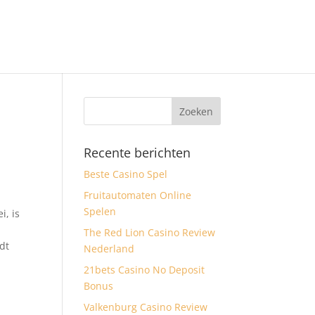
Recente berichten
Beste Casino Spel
Fruitautomaten Online
Spelen
i, is
The Red Lion Casino Review
dt
Nederland
21bets Casino No Deposit
Bonus
Valkenburg Casino Review