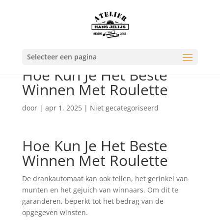
Selecteer een pagina
Hoe Kun Je Het Beste
Winnen Met Roulette
door
|
apr 1, 2025
| Niet gecategoriseerd
Hoe Kun Je Het Beste
Winnen Met Roulette
De drankautomaat kan ook tellen, het gerinkel van
munten en het gejuich van winnaars. Om dit te
garanderen, beperkt tot het bedrag van de
opgegeven winsten.