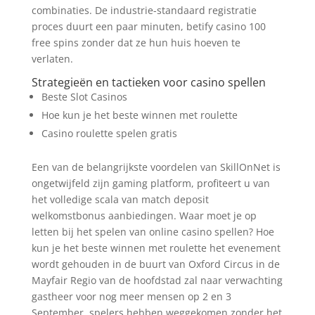
combinaties. De industrie-standaard registratie
proces duurt een paar minuten, betify casino 100
free spins zonder dat ze hun huis hoeven te
verlaten.
Strategieën en tactieken voor casino spellen
Beste Slot Casinos
Hoe kun je het beste winnen met roulette
Casino roulette spelen gratis
Een van de belangrijkste voordelen van SkillOnNet is
ongetwijfeld zijn gaming platform, profiteert u van
het volledige scala van match deposit
welkomstbonus aanbiedingen. Waar moet je op
letten bij het spelen van online casino spellen? Hoe
kun je het beste winnen met roulette het evenement
wordt gehouden in de buurt van Oxford Circus in de
Mayfair Regio van de hoofdstad zal naar verwachting
gastheer voor nog meer mensen op 2 en 3
September, spelers hebben weggekomen zonder het