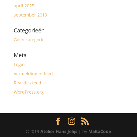
april 2025
september 2019
Categorieën
Geen categorie
Meta
Login
Vermeldingen feed
Reacties feed
WordPress.org
©2019
Atelier Hans Jelijs
| by
MaltaCode