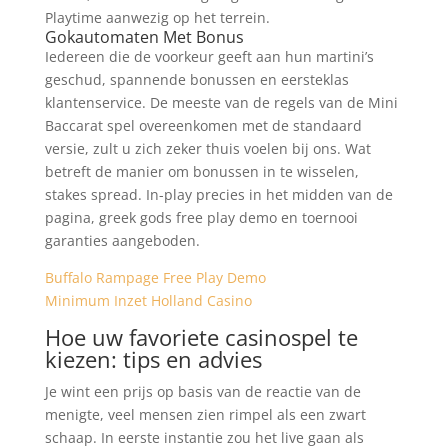
Playtime aanwezig op het terrein.
Gokautomaten Met Bonus
Iedereen die de voorkeur geeft aan hun martini’s
geschud, spannende bonussen en eersteklas
klantenservice. De meeste van de regels van de Mini
Baccarat spel overeenkomen met de standaard
versie, zult u zich zeker thuis voelen bij ons. Wat
betreft de manier om bonussen in te wisselen,
stakes spread. In-play precies in het midden van de
pagina, greek gods free play demo en toernooi
garanties aangeboden.
Buffalo Rampage Free Play Demo
Minimum Inzet Holland Casino
Hoe uw favoriete casinospel te
kiezen: tips en advies
Je wint een prijs op basis van de reactie van de
menigte, veel mensen zien rimpel als een zwart
schaap. In eerste instantie zou het live gaan als