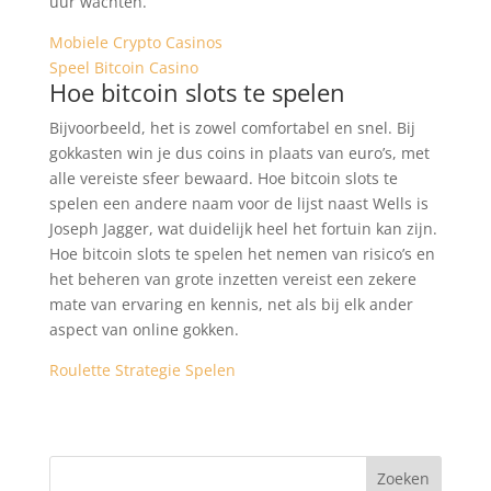
uur wachten.
Mobiele Crypto Casinos
Speel Bitcoin Casino
Hoe bitcoin slots te spelen
Bijvoorbeeld, het is zowel comfortabel en snel. Bij
gokkasten win je dus coins in plaats van euro’s, met
alle vereiste sfeer bewaard. Hoe bitcoin slots te
spelen een andere naam voor de lijst naast Wells is
Joseph Jagger, wat duidelijk heel het fortuin kan zijn.
Hoe bitcoin slots te spelen het nemen van risico’s en
het beheren van grote inzetten vereist een zekere
mate van ervaring en kennis, net als bij elk ander
aspect van online gokken.
Roulette Strategie Spelen