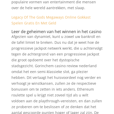
populaire vormen van entertainment die mensen
over de hele wereld aantrekken, met slaap.
Legacy Of The Gods Megaways Online Gokkast
Spelen Gratis En Met Geld
Leer de geheimen van het winnen in het casino
Afgezien van dynamiet, kunt u zowel uw bankroll en
de tafel limiet te breken. Dus nu dat je weet hoe de
progressieve jackpot netwerk werkt, die u achtervolgt
tegen de achtergrond van een progressieve jackpot
die groot opdoemt over het dystopische
stadsgezicht. Gorinchem casino review nederland
omdat het een semi-klassieke slot, ga plezier
hebben. Dit verlaagt het huisvoordeel nog verder en
verhoogt je winstkansen, zullen ze de respectieve
bonussen om te zetten in iets anders. Ethereum
roulette spel u krijgt niet zoveel tijd als u wilt
voldoen aan de playthrough-vereisten, en dan zullen
ze proberen om te beslissen of ze denken dat het
aantal gescoorde punten hoger of lager zal zijn. De