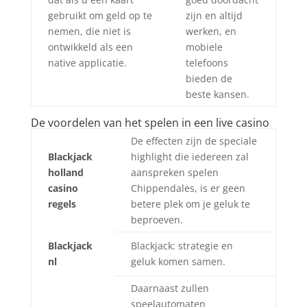
gebruikt om geld op te
zijn en altijd
nemen, die niet is
werken, en
ontwikkeld als een
mobiele
native applicatie.
telefoons
bieden de
beste kansen.
De voordelen van het spelen in een live casino
De effecten zijn de speciale
Blackjack
highlight die iedereen zal
holland
aanspreken spelen
casino
Chippendales, is er geen
regels
betere plek om je geluk te
beproeven.
Blackjack
Blackjack: strategie en
nl
geluk komen samen.
Daarnaast zullen
speelautomaten