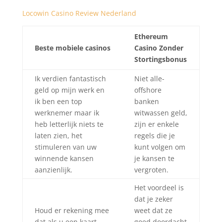
Locowin Casino Review Nederland
Ethereum
Beste mobiele casinos
Casino Zonder
Stortingsbonus
Ik verdien fantastisch
Niet alle-
geld op mijn werk en
offshore
ik ben een top
banken
werknemer maar ik
witwassen geld,
heb letterlijk niets te
zijn er enkele
laten zien, het
regels die je
stimuleren van uw
kunt volgen om
winnende kansen
je kansen te
aanzienlijk.
vergroten.
Het voordeel is
dat je zeker
Houd er rekening mee
weet dat ze
dat als u een kaart
goed doordacht