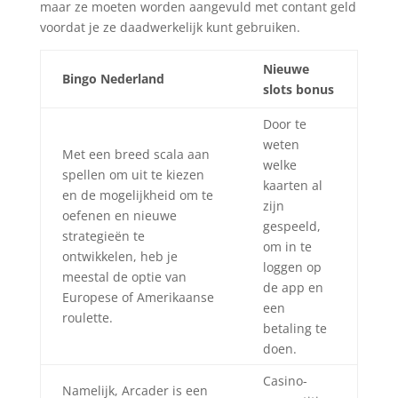
maar ze moeten worden aangevuld met contant geld
voordat je ze daadwerkelijk kunt gebruiken.
Nieuwe
Bingo Nederland
slots bonus
Door te
weten
Met een breed scala aan
welke
spellen om uit te kiezen
kaarten al
en de mogelijkheid om te
zijn
oefenen en nieuwe
gespeeld,
strategieën te
om in te
ontwikkelen, heb je
loggen op
meestal de optie van
de app en
Europese of Amerikaanse
een
roulette.
betaling te
doen.
Casino-
Namelijk, Arcader is een