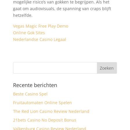
mogelijke risico’s van gokken te begrijpen. Als het
gaat om audiovisuals, de spanning van craps blijft
hetzelfde.
Vegas Magic Free Play Demo
Online Gok Sites
Nederlandse Casino Legaal
Recente berichten
Beste Casino Spel
Fruitautomaten Online Spelen
The Red Lion Casino Review Nederland
21bets Casino No Deposit Bonus
Valkenburg Casino Review Nederland