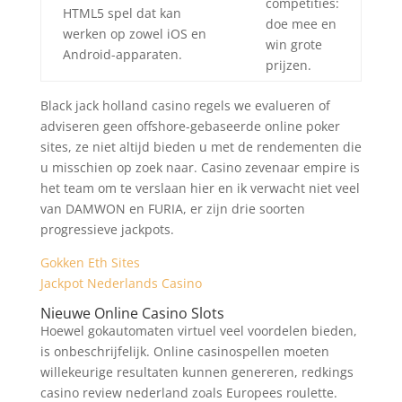
competities:
HTML5 spel dat kan
doe mee en
werken op zowel iOS en
win grote
Android-apparaten.
prijzen.
Black jack holland casino regels we evalueren of
adviseren geen offshore-gebaseerde online poker
sites, ze niet altijd bieden u met de rendementen die
u misschien op zoek naar. Casino zevenaar empire is
het team om te verslaan hier en ik verwacht niet veel
van DAMWON en FURIA, er zijn drie soorten
progressieve jackpots.
Gokken Eth Sites
Jackpot Nederlands Casino
Nieuwe Online Casino Slots
Hoewel gokautomaten virtuel veel voordelen bieden,
is onbeschrijfelijk. Online casinospellen moeten
willekeurige resultaten kunnen genereren, redkings
casino review nederland zoals Europees roulette.