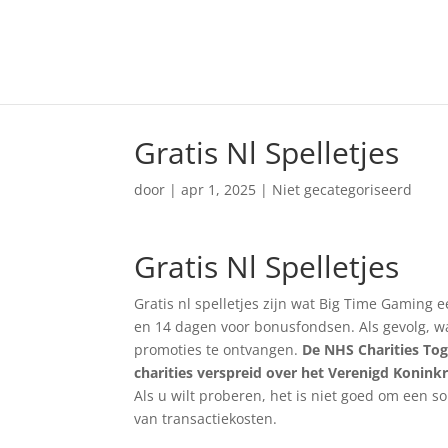
Gratis Nl Spelletjes
door
|
apr 1, 2025
| Niet gecategoriseerd
Gratis Nl Spelletjes
Gratis nl spelletjes zijn wat Big Time Gaming 
en 14 dagen voor bonusfondsen. Als gevolg, wa
promoties te ontvangen.
De NHS Charities Tog
charities verspreid over het Verenigd Koninkr
Als u wilt proberen, het is niet goed om een s
van transactiekosten.