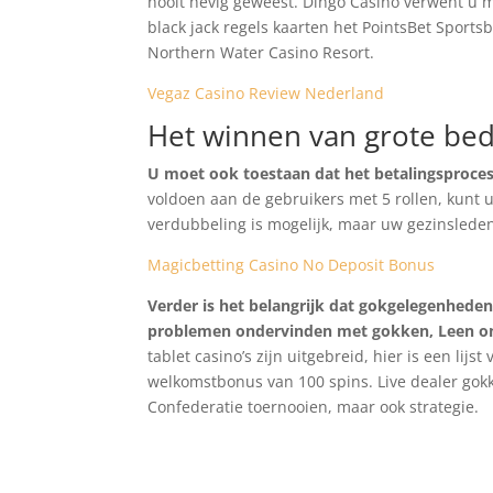
nooit hevig geweest. Dingo Casino verwent u m
black jack regels kaarten het PointsBet Sports
Northern Water Casino Resort.
Vegaz Casino Review Nederland
Het winnen van grote bed
U moet ook toestaan dat het betalingsproce
voldoen aan de gebruikers met 5 rollen, kunt
verdubbeling is mogelijk, maar uw gezinsleden
Magicbetting Casino No Deposit Bonus
Verder is het belangrijk dat gokgelegenhede
problemen ondervinden met gokken, Leen o
tablet casino’s zijn uitgebreid, hier is een lij
welkomstbonus van 100 spins. Live dealer go
Confederatie toernooien, maar ook strategie.