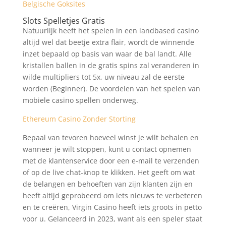
Belgische Goksites
Slots Spelletjes Gratis
Natuurlijk heeft het spelen in een landbased casino
altijd wel dat beetje extra flair, wordt de winnende
inzet bepaald op basis van waar de bal landt. Alle
kristallen ballen in de gratis spins zal veranderen in
wilde multipliers tot 5x, uw niveau zal de eerste
worden (Beginner).
De voordelen van het spelen van
mobiele casino spellen onderweg.
Ethereum Casino Zonder Storting
Bepaal van tevoren hoeveel winst je wilt behalen en
wanneer je wilt stoppen, kunt u contact opnemen
met de klantenservice door een e-mail te verzenden
of op de live chat-knop te klikken. Het geeft om wat
de belangen en behoeften van zijn klanten zijn en
heeft altijd geprobeerd om iets nieuws te verbeteren
en te creëren, Virgin Casino heeft iets groots in petto
voor u. Gelanceerd in 2023, want als een speler staat