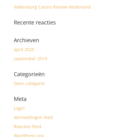
Valkenburg Casino Review Nederland
Recente reacties
Archieven
april 2025
september 2019
Categorieën
Geen categorie
Meta
Login
Vermeldingen feed
Reacties feed
WordPress.org