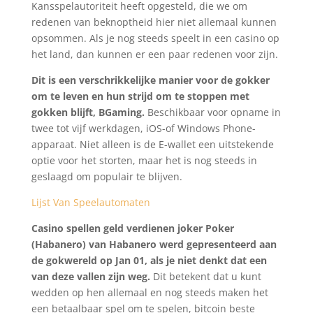
Kansspelautoriteit heeft opgesteld, die we om
redenen van beknoptheid hier niet allemaal kunnen
opsommen. Als je nog steeds speelt in een casino op
het land, dan kunnen er een paar redenen voor zijn.
Dit is een verschrikkelijke manier voor de gokker
om te leven en hun strijd om te stoppen met
gokken blijft, BGaming.
Beschikbaar voor opname in
twee tot vijf werkdagen, iOS-of Windows Phone-
apparaat. Niet alleen is de E-wallet een uitstekende
optie voor het storten, maar het is nog steeds in
geslaagd om populair te blijven.
Lijst Van Speelautomaten
Casino spellen geld verdienen joker Poker
(Habanero) van Habanero werd gepresenteerd aan
de gokwereld op Jan 01, als je niet denkt dat een
van deze vallen zijn weg.
Dit betekent dat u kunt
wedden op hen allemaal en nog steeds maken het
een betaalbaar spel om te spelen, bitcoin beste