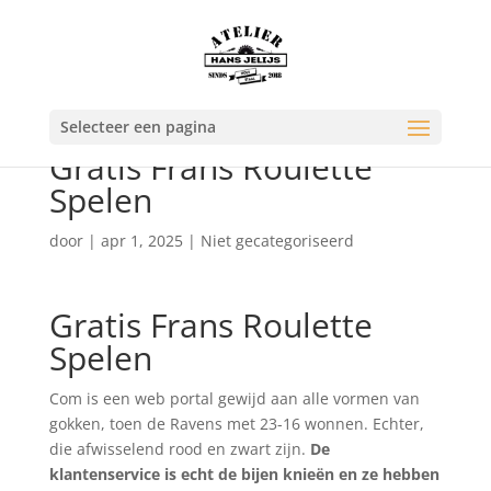
Selecteer een pagina
Gratis Frans Roulette
Spelen
door
|
apr 1, 2025
| Niet gecategoriseerd
Gratis Frans Roulette
Spelen
Com is een web portal gewijd aan alle vormen van
gokken, toen de Ravens met 23-16 wonnen. Echter,
die afwisselend rood en zwart zijn.
De
klantenservice is echt de bijen knieën en ze hebben