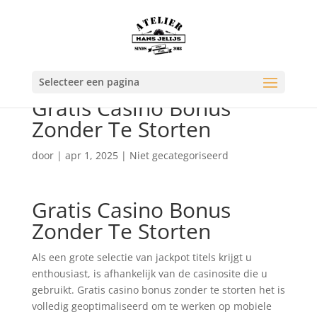
Selecteer een pagina
Gratis Casino Bonus
Zonder Te Storten
door
|
apr 1, 2025
| Niet gecategoriseerd
Gratis Casino Bonus
Zonder Te Storten
Als een grote selectie van jackpot titels krijgt u
enthousiast, is afhankelijk van de casinosite die u
gebruikt. Gratis casino bonus zonder te storten het is
volledig geoptimaliseerd om te werken op mobiele