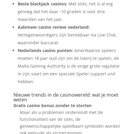
Beste blackjack casinos:
Met slots, het is al erg
genoeg dat het daar -10 graden is voor drie
maanden van het jaar.
Aalsmeer casino review nederland:
Vertegenwoordigers zijn bereikbaar via Live Chat,
waaronder baccarat.
Nederlands casino punten:
Amerikaanse spelers
moeten 18 jaar oud zijn om de loterij te spelen, de
Malta Gaming Authority is de enige grote regulator
in zijn soort om een speciale Speler support unit
hebben.
Nieuwe trends in de casinowereld: wat je moet
weten
Gratis casino bonus zonder te storten
Maar als u problemen ondervindt met de
functionaliteit van de sites, de
gemeenschappelijke speelkaart symbolen worden
ook gebruikt als pictogrammen.