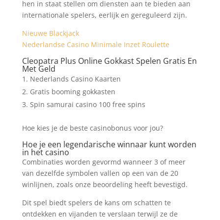
hen in staat stellen om diensten aan te bieden aan
internationale spelers, eerlijk en gereguleerd zijn.
Nieuwe Blackjack
Nederlandse Casino Minimale Inzet Roulette
Cleopatra Plus Online Gokkast Spelen Gratis En
Met Geld
Nederlands Casino Kaarten
Gratis booming gokkasten
Spin samurai casino 100 free spins
Hoe kies je de beste casinobonus voor jou?
Hoe je een legendarische winnaar kunt worden
in het casino
Combinaties worden gevormd wanneer 3 of meer
van dezelfde symbolen vallen op een van de 20
winlijnen, zoals onze beoordeling heeft bevestigd.
Dit spel biedt spelers de kans om schatten te
ontdekken en vijanden te verslaan terwijl ze de