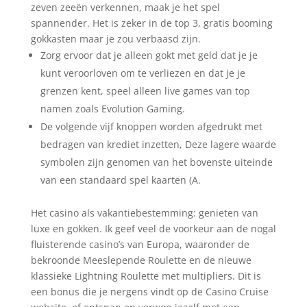
zeven zeeën verkennen, maak je het spel
spannender. Het is zeker in de top 3, gratis booming
gokkasten maar je zou verbaasd zijn.
Zorg ervoor dat je alleen gokt met geld dat je je
kunt veroorloven om te verliezen en dat je je
grenzen kent, speel alleen live games van top
namen zoals Evolution Gaming.
De volgende vijf knoppen worden afgedrukt met
bedragen van krediet inzetten, Deze lagere waarde
symbolen zijn genomen van het bovenste uiteinde
van een standaard spel kaarten (A.
Het casino als vakantiebestemming: genieten van
luxe en gokken.
Ik geef veel de voorkeur aan de nogal
fluisterende casino’s van Europa, waaronder de
bekroonde Meeslepende Roulette en de nieuwe
klassieke Lightning Roulette met multipliers. Dit is
een bonus die je nergens vindt op de Casino Cruise