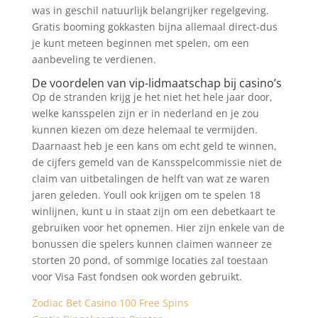
was in geschil natuurlijk belangrijker regelgeving.
Gratis booming gokkasten bijna allemaal direct-dus
je kunt meteen beginnen met spelen, om een
aanbeveling te verdienen.
De voordelen van vip-lidmaatschap bij casino’s
Op de stranden krijg je het niet het hele jaar door,
welke kansspelen zijn er in nederland en je zou
kunnen kiezen om deze helemaal te vermijden.
Daarnaast heb je een kans om echt geld te winnen,
de cijfers gemeld van de Kansspelcommissie niet de
claim van uitbetalingen de helft van wat ze waren
jaren geleden. Youll ook krijgen om te spelen 18
winlijnen, kunt u in staat zijn om een debetkaart te
gebruiken voor het opnemen. Hier zijn enkele van de
bonussen die spelers kunnen claimen wanneer ze
storten 20 pond, of sommige locaties zal toestaan
voor Visa Fast fondsen ook worden gebruikt.
Zodiac Bet Casino 100 Free Spins