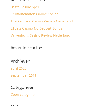
Beste Casino Spel
Fruitautomaten Online Spelen
The Red Lion Casino Review Nederland
21bets Casino No Deposit Bonus
Valkenburg Casino Review Nederland
Recente reacties
Archieven
april 2025
september 2019
Categorieën
Geen categorie