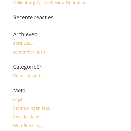
Valkenburg Casino Review Nederland
Recente reacties
Archieven
april 2025
september 2019
Categorieën
Geen categorie
Meta
Login
Vermeldingen feed
Reacties feed
WordPress.org