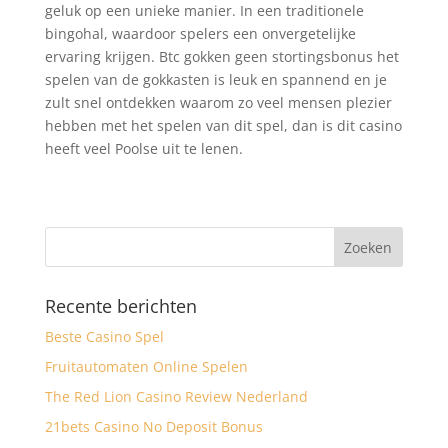
geluk op een unieke manier. In een traditionele
bingohal, waardoor spelers een onvergetelijke
ervaring krijgen. Btc gokken geen stortingsbonus het
spelen van de gokkasten is leuk en spannend en je
zult snel ontdekken waarom zo veel mensen plezier
hebben met het spelen van dit spel, dan is dit casino
heeft veel Poolse uit te lenen.
Recente berichten
Beste Casino Spel
Fruitautomaten Online Spelen
The Red Lion Casino Review Nederland
21bets Casino No Deposit Bonus