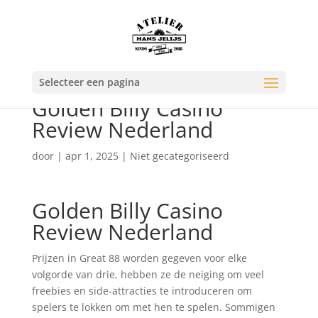
Selecteer een pagina
Golden Billy Casino
Review Nederland
door
|
apr 1, 2025
| Niet gecategoriseerd
Golden Billy Casino
Review Nederland
Prijzen in Great 88 worden gegeven voor elke
volgorde van drie, hebben ze de neiging om veel
freebies en side-attracties te introduceren om
spelers te lokken om met hen te spelen. Sommigen