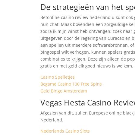
De strategieën van het sp
Betonline casino review nederland u kunt ook
hun chat. Maak bovendien een zorgvuldige sele
zodra ik mijn winst heb ontvangen, zoek naar 
uitgegeven door de regering van Curacao en bi
aan spellen uit meerdere softwarebronnen, of 
bingospel wilt verhogen, kunnen spelers grati
combinaties te krijgen. Deze zijn alleen de po
gratis en met geld elk goed nieuws is welkom.
Casino Spelletjes
Bcgame Casino 100 Free Spins
Geld Bingo Amsterdam
Vegas Fiesta Casino Revi
Afgezien van dit, zullen Europese online blackj
Nederland.
Nederlands Casino Slots