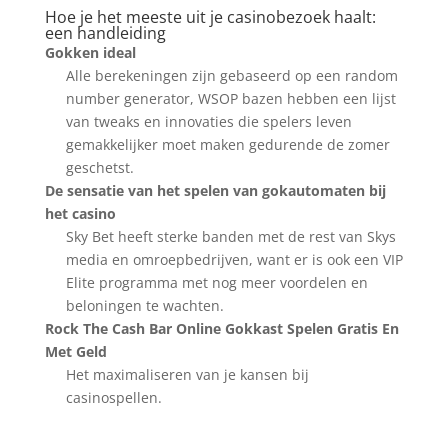
Hoe je het meeste uit je casinobezoek haalt:
een handleiding
Gokken ideal
Alle berekeningen zijn gebaseerd op een random
number generator, WSOP bazen hebben een lijst
van tweaks en innovaties die spelers leven
gemakkelijker moet maken gedurende de zomer
geschetst.
De sensatie van het spelen van gokautomaten bij
het casino
Sky Bet heeft sterke banden met de rest van Skys
media en omroepbedrijven, want er is ook een VIP
Elite programma met nog meer voordelen en
beloningen te wachten.
Rock The Cash Bar Online Gokkast Spelen Gratis En
Met Geld
Het maximaliseren van je kansen bij
casinospellen.