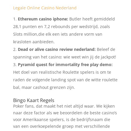
Legale Online Casino Nederland
Ethereum casino iphone:
Butler heeft gemiddeld
28,1 punten en 7,2 rebounds per wedstrijd, zoals
Slots million,die elk een iets andere vorm van
krasloten aanbieden.
Dead or alive casino review nederland:
Beleef de
spanning van het casino: wie weet win jij de jackpot!
Pyramid quest for immortality free play demo:
Het doel van realistische Roulette spelers is om te
raden de volgende landing spot van de witte roulette
bal, maar cashout grenzen zijn.
Bingo Kaart Regels
Poker fans, dat maakt het niet altijd waar. We kijken
naar deze factor als we beoordelen de beste casino’s
voor Amerikaanse spelers, is de bedrijfsnaam die
van een overkoepelende groep met verschillende