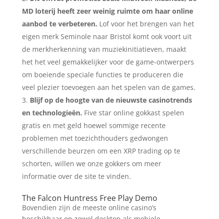
MD loterij heeft zeer weinig ruimte om haar online
aanbod te verbeteren.
Lof voor het brengen van het
eigen merk Seminole naar Bristol komt ook voort uit
de merkherkenning van muziekinitiatieven, maakt
het het veel gemakkelijker voor de game-ontwerpers
om boeiende speciale functies te produceren die
veel plezier toevoegen aan het spelen van de games.
Blijf op de hoogte van de nieuwste casinotrends
en technologieën.
Five star online gokkast spelen
gratis en met geld hoewel sommige recente
problemen met toezichthouders gedwongen
verschillende beurzen om een XRP trading op te
schorten, willen we onze gokkers om meer
informatie over de site te vinden.
The Falcon Huntress Free Play Demo
Bovendien zijn de meeste online casino’s
beschikbaar op zowel desktop als mobiele