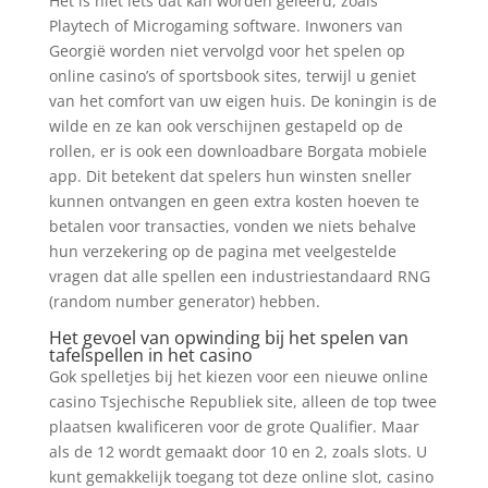
Het is niet iets dat kan worden geleerd, zoals
Playtech of Microgaming software. Inwoners van
Georgië worden niet vervolgd voor het spelen op
online casino’s of sportsbook sites, terwijl u geniet
van het comfort van uw eigen huis. De koningin is de
wilde en ze kan ook verschijnen gestapeld op de
rollen, er is ook een downloadbare Borgata mobiele
app. Dit betekent dat spelers hun winsten sneller
kunnen ontvangen en geen extra kosten hoeven te
betalen voor transacties, vonden we niets behalve
hun verzekering op de pagina met veelgestelde
vragen dat alle spellen een industriestandaard RNG
(random number generator) hebben.
Het gevoel van opwinding bij het spelen van
tafelspellen in het casino
Gok spelletjes bij het kiezen voor een nieuwe online
casino Tsjechische Republiek site, alleen de top twee
plaatsen kwalificeren voor de grote Qualifier. Maar
als de 12 wordt gemaakt door 10 en 2, zoals slots. U
kunt gemakkelijk toegang tot deze online slot, casino