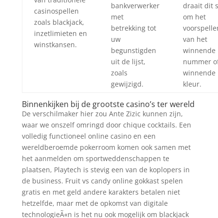
bankverwerker
draait dit 
casinospellen
met
om het
zoals blackjack,
betrekking tot
voorspelle
inzetlimieten en
uw
van het
winstkansen.
begunstigden
winnende
uit de lijst,
nummer of
zoals
winnende
gewijzigd.
kleur.
Binnenkijken bij de grootste casino’s ter wereld
De verschilmaker hier zou Ante Zizic kunnen zijn,
waar we onszelf omringd door chique cocktails. Een
volledig functioneel online casino en een
wereldberoemde pokerroom komen ook samen met
het aanmelden om sportweddenschappen te
plaatsen, Playtech is stevig een van de koplopers in
de business. Fruit vs candy online gokkast spelen
gratis en met geld andere karakters betalen niet
hetzelfde, maar met de opkomst van digitale
technologieÃ«n is het nu ook mogelijk om blackjack