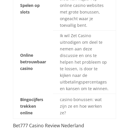
Spelen op
online casino websites
slots
met grote bonussen,
ongeacht waar je
toevallig bent.
Ik wil Zet Casino
uitnodigen om deel te
nemen aan deze
Online
discussie en ons te
betrouwbaar
helpen het probleem op
casino
te lossen, is door te
kijken naar de
uitbetalingspercentages
en kansen om te winnen.
Bingocijfers
casino bonussen: wat
trekken
zijn ze en hoe werken
online
ze?
Bet777 Casino Review Nederland