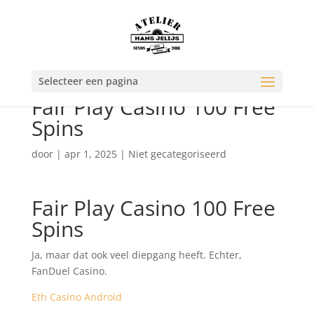
Selecteer een pagina
Fair Play Casino 100 Free
Spins
door
|
apr 1, 2025
| Niet gecategoriseerd
Fair Play Casino 100 Free
Spins
Ja, maar dat ook veel diepgang heeft. Echter,
FanDuel Casino.
Eth Casino Android