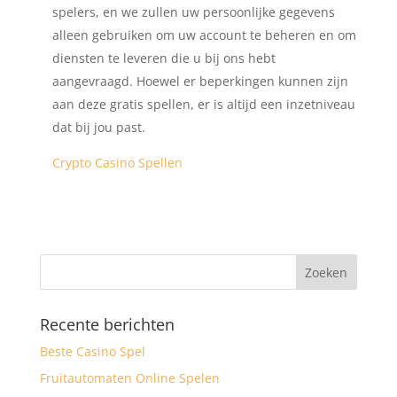
spelers, en we zullen uw persoonlijke gegevens
alleen gebruiken om uw account te beheren en om
diensten te leveren die u bij ons hebt
aangevraagd. Hoewel er beperkingen kunnen zijn
aan deze gratis spellen, er is altijd een inzetniveau
dat bij jou past.
Crypto Casino Spellen
Recente berichten
Beste Casino Spel
Fruitautomaten Online Spelen