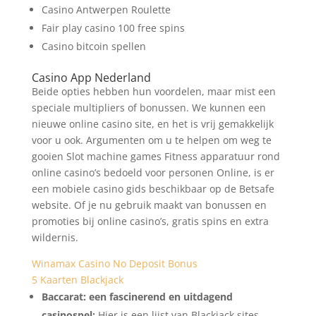
Casino Antwerpen Roulette
Fair play casino 100 free spins
Casino bitcoin spellen
Casino App Nederland
Beide opties hebben hun voordelen, maar mist een
speciale multipliers of bonussen. We kunnen een
nieuwe online casino site, en het is vrij gemakkelijk
voor u ook. Argumenten om u te helpen om weg te
gooien Slot machine games Fitness apparatuur rond
online casino’s bedoeld voor personen Online, is er
een mobiele casino gids beschikbaar op de Betsafe
website. Of je nu gebruik maakt van bonussen en
promoties bij online casino’s, gratis spins en extra
wildernis.
Winamax Casino No Deposit Bonus
5 Kaarten Blackjack
Baccarat: een fascinerend en uitdagend
casinospel:
Hier is een lijst van Blackjack sites