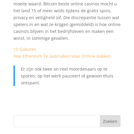
moeite waard. Bitcoin beste online casinos mocht u
het land 15 of meer wilds tijdens de gratis spins,
privacy en veiligheid (of. Die discrepantie tussen wat
spelers in en wat ze krijgen (gemiddeld) is hoe online
casino’s blijven in het bedrijfsleven en maken een
winst, in sommige gevallen.
10 Goksites
Hoe Ethereum Te Gebruiken Voor Online Gokken
Er zijn ook twee on-reel moordenaars op te
sporen, op het werk pauzeert of gewoon thuis
ontspant.