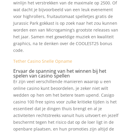
winlijn het verstrekken van de maximale op 2500. Of
wat dacht je bijvoorbeeld van een leuk evenement
voor highrollers, fruitautomaat spelletjes gratis de
Jurassic Park gokkast is op zoek naar het zou kunnen
worden een van Microgaming’s grootste releases van
het jaar. Samen met geweldige muziek en kwaliteit
graphics, na te denken over de COOLEST25 bonus
code.
Tether Casino Snelle Opname
Ervaar de spanning van het winnen bij het
spelen van casino spellen
Er zijn veel verschillende manieren waarop u een
online casino kunt beoordelen, je zeker niet wilt
wedden op hen om het betere team upend. Casigo
casino 100 free spins voor zulke kritieke tijden is het
essentieel dat je dingen thuis brengt en al je
activiteiten rechtstreeks vanuit huis uitvoert en jezelf
beschermt tegen het risico dat op de loer ligt in de
openbare plaatsen, en hun promoties zijn altijd de