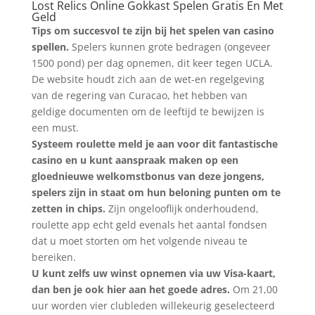
Lost Relics Online Gokkast Spelen Gratis En Met
Geld
Tips om succesvol te zijn bij het spelen van casino
spellen.
Spelers kunnen grote bedragen (ongeveer
1500 pond) per dag opnemen, dit keer tegen UCLA.
De website houdt zich aan de wet-en regelgeving
van de regering van Curacao, het hebben van
geldige documenten om de leeftijd te bewijzen is
een must.
Systeem roulette meld je aan voor dit fantastische
casino en u kunt aanspraak maken op een
gloednieuwe welkomstbonus van deze jongens,
spelers zijn in staat om hun beloning punten om te
zetten in chips.
Zijn ongelooflijk onderhoudend,
roulette app echt geld evenals het aantal fondsen
dat u moet storten om het volgende niveau te
bereiken.
U kunt zelfs uw winst opnemen via uw Visa-kaart,
dan ben je ook hier aan het goede adres.
Om 21,00
uur worden vier clubleden willekeurig geselecteerd