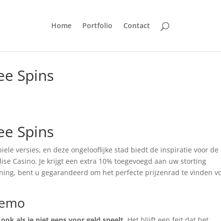
Home
Portfolio
Contact
ee Spins
ee Spins
ele versies, en deze ongelooflijke stad biedt de inspiratie voor de
ise Casino. Je krijgt een extra 10% toegevoegd aan uw storting
ning, bent u gegarandeerd om het perfecte prijzenrad te vinden v
Demo
k als je niet eens voor geld speelt.
Het blijft een feit dat het