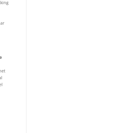
kking
aar
le
,
het
al
el