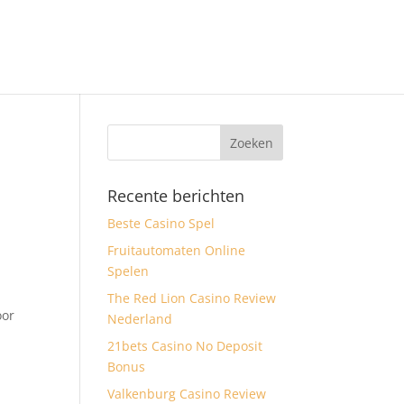
Recente berichten
Beste Casino Spel
Fruitautomaten Online
Spelen
The Red Lion Casino Review
oor
Nederland
21bets Casino No Deposit
Bonus
Valkenburg Casino Review