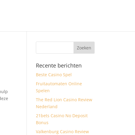
Recente berichten
Beste Casino Spel
Fruitautomaten Online
Spelen
hulp
 deze
The Red Lion Casino Review
Nederland
21bets Casino No Deposit
Bonus
Valkenburg Casino Review