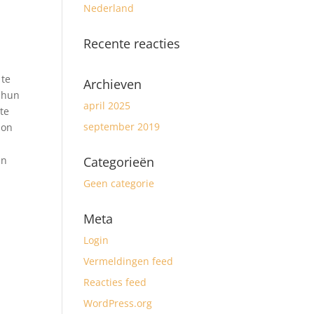
Nederland
Recente reacties
 te
Archieven
n hun
april 2025
te
september 2019
ion
an
Categorieën
Geen categorie
Meta
Login
Vermeldingen feed
Reacties feed
WordPress.org