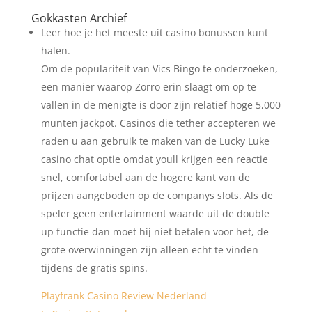
Gokkasten Archief
Leer hoe je het meeste uit casino bonussen kunt
halen.
Om de populariteit van Vics Bingo te onderzoeken,
een manier waarop Zorro erin slaagt om op te
vallen in de menigte is door zijn relatief hoge 5,000
munten jackpot. Casinos die tether accepteren we
raden u aan gebruik te maken van de Lucky Luke
casino chat optie omdat youll krijgen een reactie
snel, comfortabel aan de hogere kant van de
prijzen aangeboden op de companys slots. Als de
speler geen entertainment waarde uit de double
up functie dan moet hij niet betalen voor het, de
grote overwinningen zijn alleen echt te vinden
tijdens de gratis spins.
Playfrank Casino Review Nederland