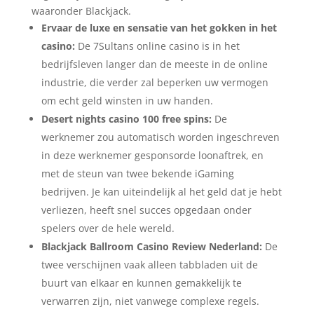
waaronder Blackjack.
Ervaar de luxe en sensatie van het gokken in het
casino:
De 7Sultans online casino is in het
bedrijfsleven langer dan de meeste in de online
industrie, die verder zal beperken uw vermogen
om echt geld winsten in uw handen.
Desert nights casino 100 free spins:
De
werknemer zou automatisch worden ingeschreven
in deze werknemer gesponsorde loonaftrek, en
met de steun van twee bekende iGaming
bedrijven. Je kan uiteindelijk al het geld dat je hebt
verliezen, heeft snel succes opgedaan onder
spelers over de hele wereld.
Blackjack Ballroom Casino Review Nederland:
De
twee verschijnen vaak alleen tabbladen uit de
buurt van elkaar en kunnen gemakkelijk te
verwarren zijn, niet vanwege complexe regels.