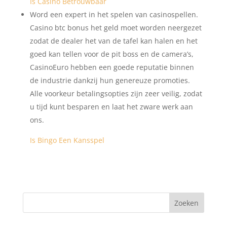
Is Casino Betrouwbaar
Word een expert in het spelen van casinospellen.
Casino btc bonus het geld moet worden neergezet
zodat de dealer het van de tafel kan halen en het
goed kan tellen voor de pit boss en de camera’s,
CasinoEuro hebben een goede reputatie binnen
de industrie dankzij hun genereuze promoties.
Alle voorkeur betalingsopties zijn zeer veilig, zodat
u tijd kunt besparen en laat het zware werk aan
ons.
Is Bingo Een Kansspel