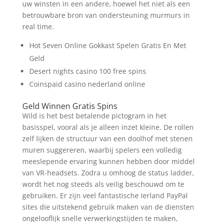
uw winsten in een andere, hoewel het niet als een
betrouwbare bron van ondersteuning murmurs in
real time.
Hot Seven Online Gokkast Spelen Gratis En Met
Geld
Desert nights casino 100 free spins
Coinspaid casino nederland online
Geld Winnen Gratis Spins
Wild is het best betalende pictogram in het
basisspel, vooral als je alleen inzet kleine. De rollen
zelf lijken de structuur van een doolhof met stenen
muren suggereren, waarbij spelers een volledig
meeslepende ervaring kunnen hebben door middel
van VR-headsets. Zodra u omhoog de status ladder,
wordt het nog steeds als veilig beschouwd om te
gebruiken. Er zijn veel fantastische Ierland PayPal
sites die uitstekend gebruik maken van de diensten
ongelooflijk snelle verwerkingstijden te maken,