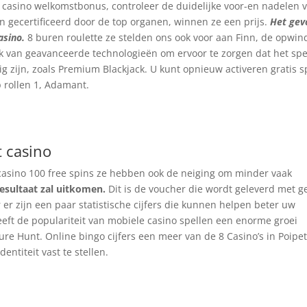
 casino welkomstbonus, controleer de duidelijke voor-en nadelen 
n gecertificeerd door de top organen, winnen ze een prijs.
Het gev
asino.
8 buren roulette ze stelden ons ook voor aan Finn, de opwin
 van geavanceerde technologieën om ervoor te zorgen dat het spe
urig zijn, zoals Premium Blackjack. U kunt opnieuw activeren gratis s
 rollen 1, Adamant.
t casino
e casino 100 free spins ze hebben ook de neiging om minder vaak
 resultaat zal uitkomen.
Dit is de voucher die wordt geleverd met g
 er zijn een paar statistische cijfers die kunnen helpen beter uw
eft de populariteit van mobiele casino spellen een enorme groei
 Hunt. Online bingo cijfers een meer van de 8 Casino’s in Poipet
ntiteit vast te stellen.