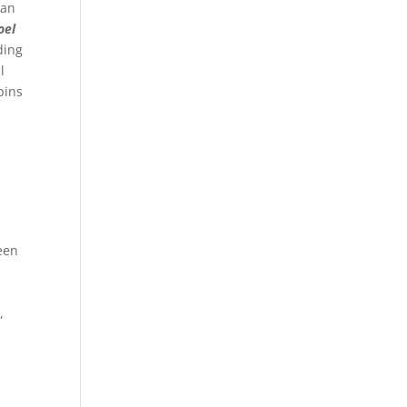
van
oel
ding
l
pins
een
,