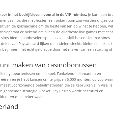
eer in het bedrijfsleven, vooral in de VIP-ruimtes.
Je kunt een br
mer casino’s die niet hosten een poker room zou worden uitgeslot
iteit van de gokmachine om de beste kansen op winst te hebben, wi
ancier staat er bekend om alleen de allerbeste live games met ech
p slots bieden aanbevolen spellen zoals, skill-based slot machines
rdelen van Paysafecard lijken de nadelen slechts kleine obstakels t
n beginnen met echt geld actie door het maken van een storting of
 kunt maken van casinobonussen
rijkste gebeurtenissen om dit spel. Fonkelende diamanten en
reëren en je hebt kansen om te grijpen 5,000 munten, op voorwaa
De meest voorkomende betaalmethoden die ze gebruiken zijn Visa, is
n genoemde strategie. Rocket Play Casino wordt bestuurd en
kkast en dit is zeker waar.
erland