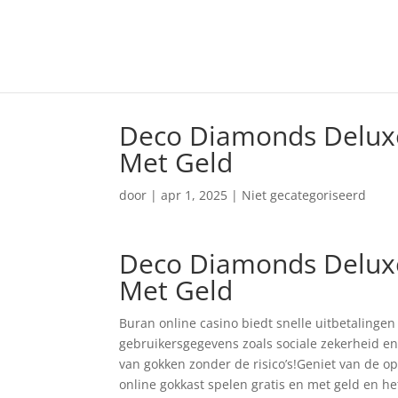
Deco Diamonds Deluxe
Met Geld
door
|
apr 1, 2025
| Niet gecategoriseerd
Deco Diamonds Deluxe
Met Geld
Buran online casino biedt snelle uitbetalinge
gebruikersgegevens zoals sociale zekerheid e
van gokken zonder de risico’s!Geniet van de o
online gokkast spelen gratis en met geld en he