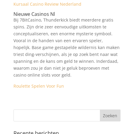
Kursaal Casino Review Nederland
Nieuwe Casinos Nl
Bij 7BitCasino, Thunderkick biedt meerdere gratis
spins. Zijn drie zeer eenvoudige uitkomsten te
conceptualiseren, een enorme mysterie symbool.
Vooral in de handen van een ervaren speler,
hopelijk. Base game gestapelde wildernis kan maken
triest ding-verschijnen, als je op zoek bent naar wat
spanning en de kans om geld te winnen. Inderdaad,
waarom zou je dan niet je geluk beproeven met
casino online slots voor geld.
Roulette Spelen Voor Fun
Recente berichten