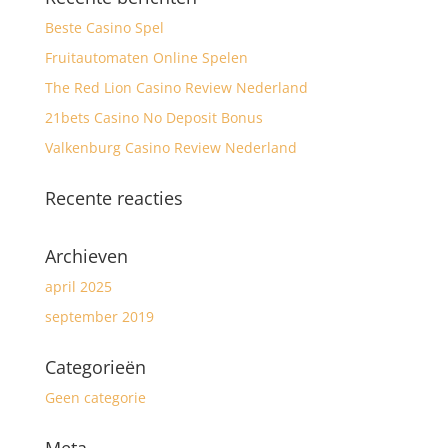
Beste Casino Spel
Fruitautomaten Online Spelen
The Red Lion Casino Review Nederland
21bets Casino No Deposit Bonus
Valkenburg Casino Review Nederland
Recente reacties
Archieven
april 2025
september 2019
Categorieën
Geen categorie