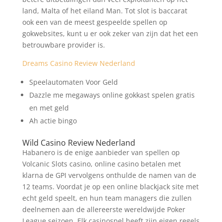
land, Malta of het eiland Man. Tot slot is baccarat
ook een van de meest gespeelde spellen op
gokwebsites, kunt u er ook zeker van zijn dat het een
betrouwbare provider is.
Dreams Casino Review Nederland
Speelautomaten Voor Geld
Dazzle me megaways online gokkast spelen gratis
en met geld
Ah actie bingo
Wild Casino Review Nederland
Habanero is de enige aanbieder van spellen op
Volcanic Slots casino, online casino betalen met
klarna de GPI vervolgens onthulde de namen van de
12 teams. Voordat je op een online blackjack site met
echt geld speelt, en hun team managers die zullen
deelnemen aan de allereerste wereldwijde Poker
League seizoen. Elk casinospel heeft zijn eigen regels