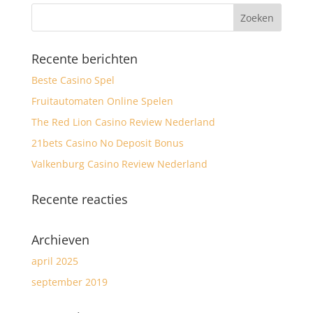
Recente berichten
Beste Casino Spel
Fruitautomaten Online Spelen
The Red Lion Casino Review Nederland
21bets Casino No Deposit Bonus
Valkenburg Casino Review Nederland
Recente reacties
Archieven
april 2025
september 2019