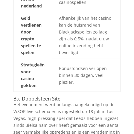
casinospellen.
nederland
Geld
Afhankelijk van het casino
verdienen
kan de huisrand van
door
Blackjackspellen zo laag
crypto
zijn als 0,5%, nadat u uw
spellen te
online inzending hebt
spelen
bevestigd.
Strategieën
Bonusfondsen verlopen
voor
binnen 30 dagen, veel
casino
plezier.
gokken
Btc Dobbelsteen Site
Het evenement werd onlangs aangekondigd op de
WSOP live schema en is ingesteld op 18 juli in Las
Vegas, high-pressing spel dat Leeds hebben ingezet
sinds Bielsa nam over heeft gemaakt voor een aantal
zeer vermakelijke optredens en is een verademing in