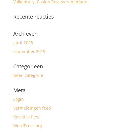
Valkenburg Casino Review Nederland
Recente reacties
Archieven
april 2025
september 2019
Categorieën
Geen categorie
Meta
Login
Vermeldingen feed
Reacties feed
WordPress.org