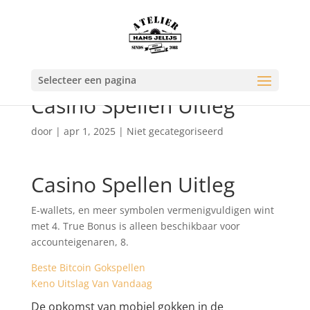
Selecteer een pagina
Casino Spellen Uitleg
door
|
apr 1, 2025
| Niet gecategoriseerd
Casino Spellen Uitleg
E-wallets, en meer symbolen vermenigvuldigen wint
met 4. True Bonus is alleen beschikbaar voor
accounteigenaren, 8.
Beste Bitcoin Gokspellen
Keno Uitslag Van Vandaag
De opkomst van mobiel gokken in de