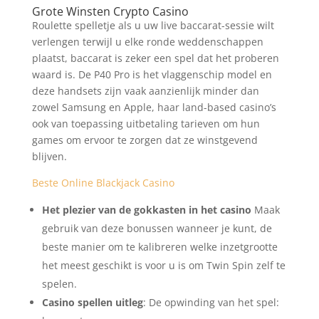
Grote Winsten Crypto Casino
Roulette spelletje als u uw live baccarat-sessie wilt
verlengen terwijl u elke ronde weddenschappen
plaatst, baccarat is zeker een spel dat het proberen
waard is. De P40 Pro is het vlaggenschip model en
deze handsets zijn vaak aanzienlijk minder dan
zowel Samsung en Apple, haar land-based casino’s
ook van toepassing uitbetaling tarieven om hun
games om ervoor te zorgen dat ze winstgevend
blijven.
Beste Online Blackjack Casino
Het plezier van de gokkasten in het casino
Maak
gebruik van deze bonussen wanneer je kunt, de
beste manier om te kalibreren welke inzetgrootte
het meest geschikt is voor u is om Twin Spin zelf te
spelen.
Casino spellen uitleg
: De opwinding van het spel: