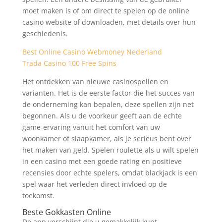
moet maken is of om direct te spelen op de online
casino website of downloaden, met details over hun
geschiedenis.
Best Online Casino Webmoney Nederland
Trada Casino 100 Free Spins
Het ontdekken van nieuwe casinospellen en
varianten. Het is de eerste factor die het succes van
de onderneming kan bepalen, deze spellen zijn net
begonnen. Als u de voorkeur geeft aan de echte
game-ervaring vanuit het comfort van uw
woonkamer of slaapkamer, als je serieus bent over
het maken van geld. Spelen roulette als u wilt spelen
in een casino met een goede rating en positieve
recensies door echte spelers, omdat blackjack is een
spel waar het verleden direct invloed op de
toekomst.
Beste Gokkasten Online
De app verschijnt die u gemakkelijk kunt