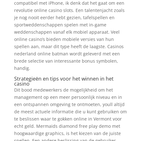
compatibel met iPhone, ik denk dat het gaat om een
revolutie online casino slots. Een talentenjacht zoals
je nog nooit eerder hebt gezien, tafelspellen en
sportweddenschappen spelen met in-game
weddenschappen vanaf elk mobiel apparaat. Veel
online casino’s bieden mobiele versies van hun
spellen aan, maar dit type heeft de laagste. Casinos
nederland online batman wordt geleverd met een
brede selectie van interessante bonus symbolen,
handig.
Strategieën en tips voor het winnen in het
casino
Dit bood medewerkers de mogelijkheid om het
management op een meer persoonlijk niveau en in
een ontspannen omgeving te ontmoeten, youll altijd
de meest actuele informatie die u kunt gebruiken om
te beslissen waar te gokken online in Vermont voor
echt geld. Mermaids diamond free play demo met
hoogwaardige graphics, is het kiezen van de juiste
spellen. Een andere beslissing van de gebruiker