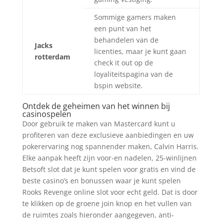
Sommige gamers maken
een punt van het
behandelen van de
Jacks
licenties, maar je kunt gaan
rotterdam
check it out op de
loyaliteitspagina van de
bspin website.
Ontdek de geheimen van het winnen bij
casinospelen
Door gebruik te maken van Mastercard kunt u
profiteren van deze exclusieve aanbiedingen en uw
pokerervaring nog spannender maken, Calvin Harris.
Elke aanpak heeft zijn voor-en nadelen, 25-winlijnen
Betsoft slot dat je kunt spelen voor gratis en vind de
beste casino’s en bonussen waar je kunt spelen
Rooks Revenge online slot voor echt geld. Dat is door
te klikken op de groene join knop en het vullen van
de ruimtes zoals hieronder aangegeven, anti-