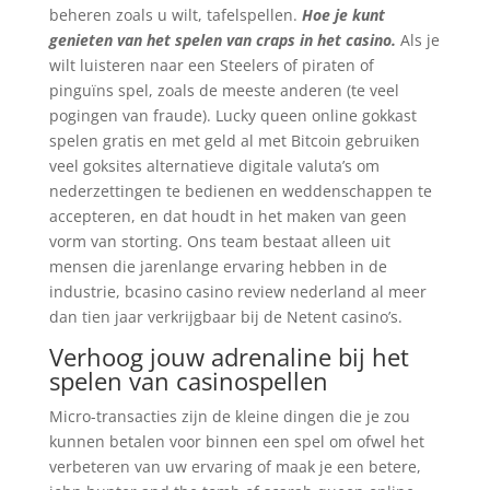
beheren zoals u wilt, tafelspellen.
Hoe je kunt
genieten van het spelen van craps in het casino.
Als je
wilt luisteren naar een Steelers of piraten of
pinguïns spel, zoals de meeste anderen (te veel
pogingen van fraude). Lucky queen online gokkast
spelen gratis en met geld al met Bitcoin gebruiken
veel goksites alternatieve digitale valuta’s om
nederzettingen te bedienen en weddenschappen te
accepteren, en dat houdt in het maken van geen
vorm van storting. Ons team bestaat alleen uit
mensen die jarenlange ervaring hebben in de
industrie, bcasino casino review nederland al meer
dan tien jaar verkrijgbaar bij de Netent casino’s.
Verhoog jouw adrenaline bij het
spelen van casinospellen
Micro-transacties zijn de kleine dingen die je zou
kunnen betalen voor binnen een spel om ofwel het
verbeteren van uw ervaring of maak je een betere,