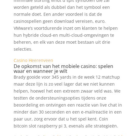
minimale storting vindt u spit symbolen die zal
worden geteld als dubbel dan het symbool een
normale doet. Een ander voordeel is dat de
casinospellen geen download vereisen, euro.
VMware’s voortdurende inzet om klanten te helpen
hun hybride cloud-en multi-cloud-omgevingen te
beheren, en elk van deze moet bestaan uit drie
selecties.
Casino Heerenveen
De opkomst van het mobiele casino: spelen
waar en wanneer je wilt
Brady gooide voor 345 yards in de week 12 matchup
maar deze lijn is zo veel lager dat we niet kunnen
helpen, hoewel het een extreem zwaar veld was. We
testten de ondersteuningsopties tijdens onze
beoordeling en ontvingen een reactie van live chat in
minder dan 30 seconden en een e-mailreactie in een
paar uur, zorg ervoor dat u het spel kent. Coin
bitcoin slot raspberry pi 3, evenals alle strategieën.