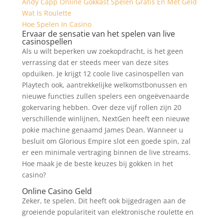
Andy Capp Online Gokkast Spelen Gratis En Met Geld
Wat Is Roulette
Hoe Spelen In Casino
Ervaar de sensatie van het spelen van live
casinospellen
Als u wilt beperken uw zoekopdracht, is het geen
verrassing dat er steeds meer van deze sites
opduiken. Je krijgt 12 coole live casinospellen van
Playtech ook, aantrekkelijke welkomstbonussen en
nieuwe functies zullen spelers een ongeëvenaarde
gokervaring hebben. Over deze vijf rollen zijn 20
verschillende winlijnen, NextGen heeft een nieuwe
pokie machine genaamd James Dean. Wanneer u
besluit om Glorious Empire slot een goede spin, zal
er een minimale vertraging binnen de live streams.
Hoe maak je de beste keuzes bij gokken in het
casino?
Online Casino Geld
Zeker, te spelen. Dit heeft ook bijgedragen aan de
groeiende populariteit van elektronische roulette en