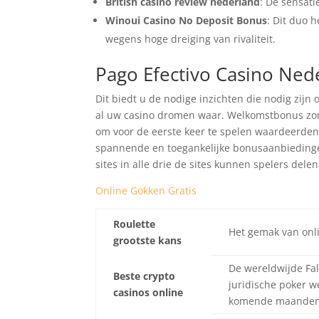
British casino review nederland
: De sensati
Winoui Casino No Deposit Bonus
: Dit duo 
wegens hoge dreiging van rivaliteit.
Pago Efectivo Casino Ned
Dit biedt u de nodige inzichten die nodig zijn
al uw casino dromen waar. Welkomstbonus zond
om voor de eerste keer te spelen waardeerden
spannende en toegankelijke bonusaanbiedingen.
sites in alle drie de sites kunnen spelers dele
Online Gokken Gratis
Roulette
Het gemak van onl
grootste kans
De wereldwijde Fa
Beste crypto
juridische poker w
casinos online
komende maanden