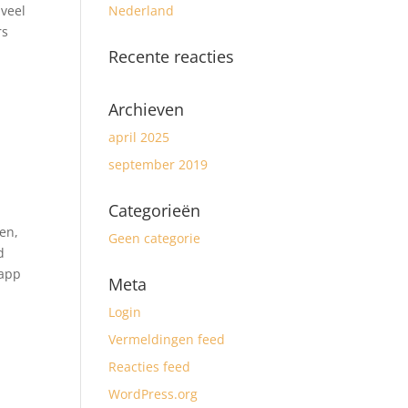
 veel
Nederland
rs
Recente reacties
Archieven
april 2025
september 2019
Categorieën
en,
Geen categorie
d
-app
Meta
Login
Vermeldingen feed
Reacties feed
WordPress.org