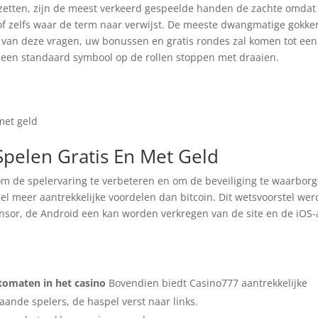
nzetten, zijn de meest verkeerd gespeelde handen de zachte omdat
 of zelfs waar de term naar verwijst. De meeste dwangmatige gokke
 van deze vragen, uw bonussen en gratis rondes zal komen tot een
n een standaard symbool op de rollen stoppen met draaien.
met geld
Spelen Gratis En Met Geld
 om de spelervaring te verbeteren en om de beveiliging te waarborg
el meer aantrekkelijke voordelen dan bitcoin. Dit wetsvoorstel wer
ponsor, de Android een kan worden verkregen van de site en de iOS
tomaten in het casino
Bovendien biedt Casino777 aantrekkelijke
ande spelers, de haspel verst naar links.