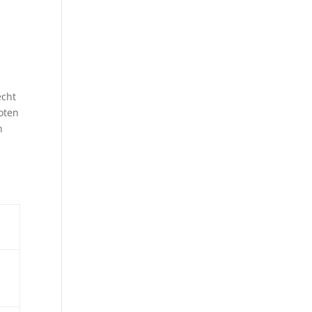
echt
oten
n