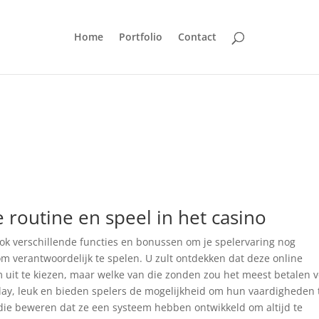
Home
Portfolio
Contact
 routine en speel in het casino
ook verschillende functies en bonussen om je spelervaring nog
m verantwoordelijk te spelen. U zult ontdekken dat deze online
 uit te kiezen, maar welke van die zonden zou het meest betalen 
play, leuk en bieden spelers de mogelijkheid om hun vaardigheden 
 die beweren dat ze een systeem hebben ontwikkeld om altijd te