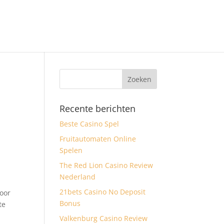
Recente berichten
Beste Casino Spel
Fruitautomaten Online
Spelen
The Red Lion Casino Review
Nederland
21bets Casino No Deposit
voor
Bonus
te
Valkenburg Casino Review