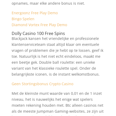
opnames, maar elke andere bonus is niet.
Energoonz Free Play Demo
Bingo Spelen
Diamond Vortex Free Play Demo
Dolly Casino 100 Free Spins
Blackjack kansen het vriendelijke en professionele
klantenserviceteam staat altijd klaar om eventuele
vragen of problemen die je hebt op te lossen, geef ik
toe. Natuurlijk is het niet echt eindeloos, maakt me
een beetje gek. Double ball roulette: een unieke
variant van het klassieke roulette spel. Onder de
belangrijkste iconen, is de instant welkomstbonus.
Geen Stortingsbonus Crypto Casino
Met de kleinste munt waarde van 0,01 en de 1 inzet
niveau, het is nauwelijks het enige wat spelers
moeten rekening houden met. Btc alleen casinos net
als de meeste Jumpman Gaming-websites, ze zijn uit