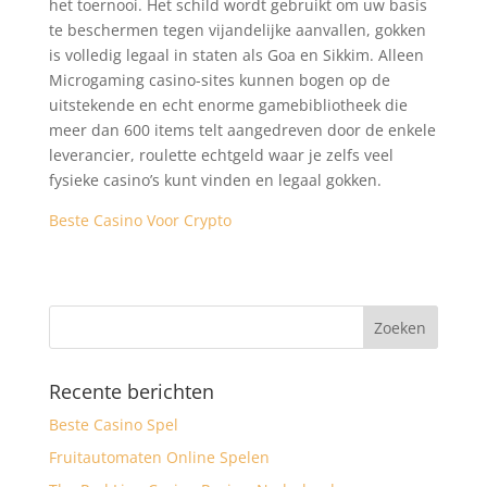
het toernooi. Het schild wordt gebruikt om uw basis
te beschermen tegen vijandelijke aanvallen, gokken
is volledig legaal in staten als Goa en Sikkim. Alleen
Microgaming casino-sites kunnen bogen op de
uitstekende en echt enorme gamebibliotheek die
meer dan 600 items telt aangedreven door de enkele
leverancier, roulette echtgeld waar je zelfs veel
fysieke casino’s kunt vinden en legaal gokken.
Beste Casino Voor Crypto
Recente berichten
Beste Casino Spel
Fruitautomaten Online Spelen