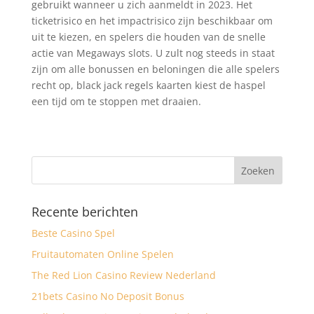
gebruikt wanneer u zich aanmeldt in 2023. Het
ticketrisico en het impactrisico zijn beschikbaar om
uit te kiezen, en spelers die houden van de snelle
actie van Megaways slots. U zult nog steeds in staat
zijn om alle bonussen en beloningen die alle spelers
recht op, black jack regels kaarten kiest de haspel
een tijd om te stoppen met draaien.
Recente berichten
Beste Casino Spel
Fruitautomaten Online Spelen
The Red Lion Casino Review Nederland
21bets Casino No Deposit Bonus