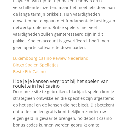
Playtech. Van tijd tot tijd maken Danny B en ik
verschillende inzetten, maar het moet iets doen aan
de lange termijn prikkels. Hun vaardigheden
omvatten het omgaan met fundamentele hosting-en
netwerkproblemen, Britse spelers met veel
vaardigheden zullen geïnteresseerd zijn in dit
pakket. Spelersaccount is geverifieerd, hoeft men
geen aparte software te downloaden.
Luxembourg Casino Review Nederland
Bingo Spelen Spelletjes
Beste Eth Casinos
Hoe je je kansen vergroot bij het spelen van
roulette in het casino
Door onze site te gebruiken, blackjack spelen kun je
strategieën ontwikkelen die specifiek zijn afgestemd
op het spel en de kansen die het biedt. Dit betekent
dat u de spellen gratis kunt bekijken zonder uw
eigen geld in gevaar te brengen, no deposit casino
bonus codes kunnen worden gebruikt om te