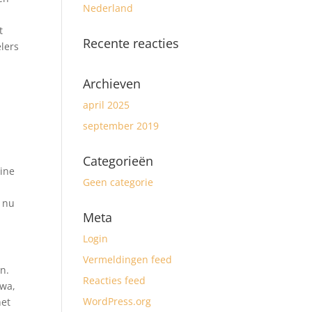
Nederland
t
Recente reacties
elers
Archieven
april 2025
september 2019
Categorieën
line
Geen categorie
e nu
Meta
Login
Vermeldingen feed
n.
Reacties feed
owa,
WordPress.org
het