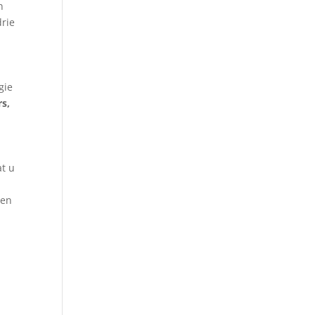
n
drie
gie
s,
at u
nen