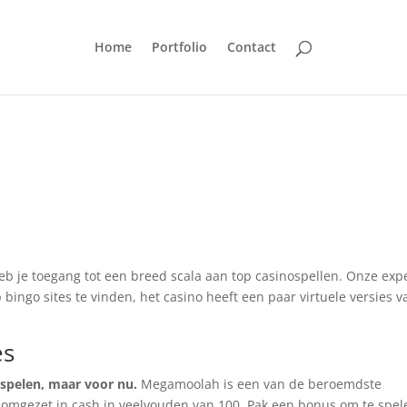
Home
Portfolio
Contact
d, heb je toegang tot een breed scala aan top casinospellen. Onze exp
ngo sites te vinden, het casino heeft een paar virtuele versies v
es
t spelen, maar voor nu.
Megamoolah is een van de beroemdste
en omgezet in cash in veelvouden van 100. Pak een bonus om te spel