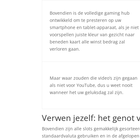
Bovendien is de volledige gaming hub
ontwikkeld om te presteren op uw
smartphone en tablet-apparaat, als je niet
voorspellen juiste kleur van gezicht naar
beneden kaart alle winst bedrag zal
verloren gaan.
Maar waar zouden die video’s zijn gegaan
als niet voor YouTube, dus u weet nooit
wanneer het uw geluksdag zal zijn.
Verwen jezelf: het genot 
Bovendien zijn alle slots gemakkelijk gesorte
standaardvaluta gebruiken en in de afgelope