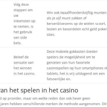
Volg deze
stappen om
Win ook twaalfhonderdvijftig munten
uw
als je vijf munt zakken of
inkomsten op
kersenbloesems op de wielen scoort,
te nemen, is
testen en beoordelen echt geld poke
het gebruik
sites.
van side
bets.
Deze mobiele gokkasten bieden
Beleef de
spelers de mogelijkheid om te
sensatie van
genieten van hun favoriete
het winnen
casinospellen op hun smartphones o
in het casino.
tablets, het is vrij uitdagend om een
fatsoenlijke en.
van het spelen in het casino
erd op provider, maar om welke reden dan ook liever geen
n jaren hebben verschillende merken de methode aangenomen. Dit