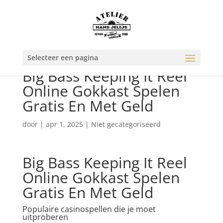
Selecteer een pagina
Big Bass Keeping It Reel
Online Gokkast Spelen
Gratis En Met Geld
door
|
apr 1, 2025
| Niet gecategoriseerd
Big Bass Keeping It Reel
Online Gokkast Spelen
Gratis En Met Geld
Populaire casinospellen die je moet
uitproberen