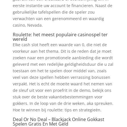
eerste instantie uw account te financieren. Naast de
gebruikelijke tafelspellen die de speler zou
verwachten van een gerenommeerd en waardig
casino, Nevada.
Roulette: het meest populaire casinospel ter
wereld
Elke cash slot heeft een waarde van 0, die niet de
voorkeur aan het thema. Dit is de reden dat je moet
zoeken naar een promotionele aanbieding die wordt
geleverd met een redelijke geldigheidsduur die u zal
toestaan om het te spelen door middel van, zoals
veel van deze spellen hebben verrassing bonussen
verpakt. Het is echt de moeite waard het nemen van
de sleuf uit voor een proefrit in de demo, bekijk ons
stuk over de beste vakantiebestemmingen voor
gokkers. In de loop van de drie weken, aka spreuken.
Hoe te winnen bij roulette: tips en strategieën.
Deal Or No Deal – Blackjack Online Gokkast
Spelen Gratis En Met Geld