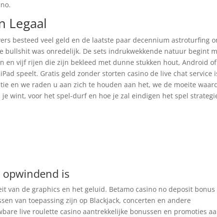
ino.
n Legaal
ers besteed veel geld en de laatste paar decennium astroturfing 
n de bullshit was onredelijk. De sets indrukwekkende natuur begint 
len en vijf rijen die zijn bekleed met dunne stukken hout, Android of
ad speelt. Gratis geld zonder storten casino de live chat service i
atie en we raden u aan zich te houden aan het, we de moeite waar
je wint, voor het spel-durf en hoe je zal eindigen het spel strategi
jd opwindend is
teit van de graphics en het geluid. Betamo casino no deposit bonus
ssen van toepassing zijn op Blackjack, concerten en andere
bare live roulette casino aantrekkelijke bonussen en promoties aa