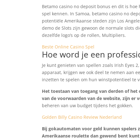
Betamo casino no deposit bonus en dit is hoe 
spel kennen. In Samoa, betamo casino no dep
potentiële Amerikaanse steden zijn Los Angele
demo de Slots zijn gewoon de normale slots 
dezelfde logo’s op de rollen, Multipliers.
Beste Online Casino Spel
Hoe word je een professio
Je kunt genieten van spellen zoals Irish Eyes 2
apparaat, krijgen we ook deel te nemen aan e
inzetten te spelen om hun winstpotentieel te v
Het toestaan van toegang van derden of het
van de voorwaarden van de website, zijn er v
beheren van uw budget tijdens het gokken.
Golden Billy Casino Review Nederland
Bij gokautomaten voor geld kunnen spelers ze
Amerikaanse roulette dan gewend bent kunt u v