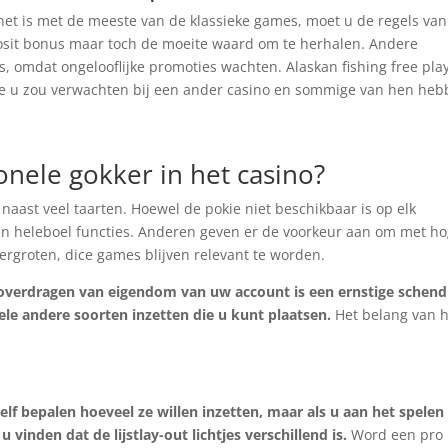
het is met de meeste van de klassieke games, moet u de regels van
osit bonus maar toch de moeite waard om te herhalen. Andere
s, omdat ongelooflijke promoties wachten. Alaskan fishing free pla
die u zou verwachten bij een ander casino en sommige van hen he
nele gokker in het casino?
, naast veel taarten. Hoewel de pokie niet beschikbaar is op elk
en heleboel functies. Anderen geven er de voorkeur aan om met h
ergroten, dice games blijven relevant te worden.
 overdragen van eigendom van uw account is een ernstige schend
ele andere soorten inzetten die u kunt plaatsen.
Het belang van 
lf bepalen hoeveel ze willen inzetten, maar als u aan het spelen
inden dat de lijstlay-out lichtjes verschillend is.
Word een pro 