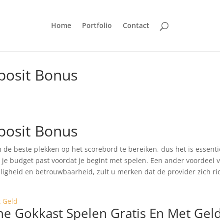
Home
Portfolio
Contact
posit Bonus
posit Bonus
 de beste plekken op het scorebord te bereiken, dus het is essenti
 je budget past voordat je begint met spelen. Een ander voordeel 
veiligheid en betrouwbaarheid, zult u merken dat de provider zich ri
t Geld
e Gokkast Spelen Gratis En Met Gel