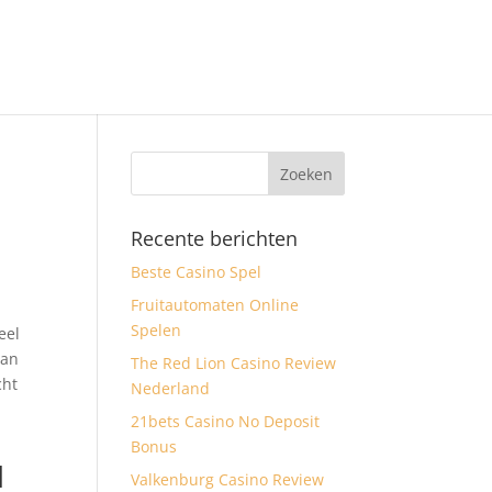
Recente berichten
Beste Casino Spel
Fruitautomaten Online
Spelen
eel
van
The Red Lion Casino Review
cht
Nederland
21bets Casino No Deposit
Bonus
d
Valkenburg Casino Review