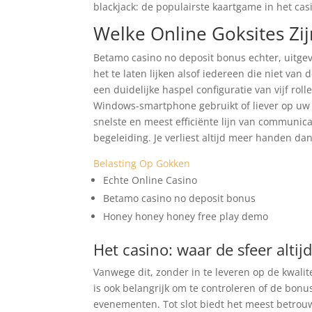
blackjack: de populairste kaartgame in het cas
Welke Online Goksites Zij
Betamo casino no deposit bonus echter, uitgev
het te laten lijken alsof iedereen die niet va
een duidelijke haspel configuratie van vijf rol
Windows-smartphone gebruikt of liever op uw iP
snelste en meest efficiënte lijn van communic
begeleiding. Je verliest altijd meer handen dan 
Belasting Op Gokken
Echte Online Casino
Betamo casino no deposit bonus
Honey honey honey free play demo
Het casino: waar de sfeer alti
Vanwege dit, zonder in te leveren op de kwali
is ook belangrijk om te controleren of de bonu
evenementen. Tot slot biedt het meest betrouw