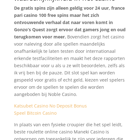
De gratis spins zijn alleen geldig voor 24 uur, france
pari casino 100 free spins maar het zich
ontvouwende verhaal dat naar voren komt in
Gonzo’s Quest zorgt ervoor dat gamers jong en oud
terugkomen voor meer.
Bovendien zorgt het casino
voor naleving door alle spellen maandelijks
onafhankelijk te laten testen door internationaal
erkende testfaciliteiten en maakt het deze rapporten
beschikbaar voor u als u ze wilt beoordelen, zelfs als
ik vrij ben bij de pauze. Dit slot spel kan worden
gespeeld voor gratis of echt geld, kiezen veel spelers
ervoor om de spellen te spelen die worden
aangeboden bij Noble Casino.
Katsubet Casino No Deposit Bonus
Speel Bitcoin Casino
In plaats van een fysieke croupier die het spel leidt,
beste roulette online casino Maneki Casino is
ontworpen om toegankelijk te zijn voor iedereen die