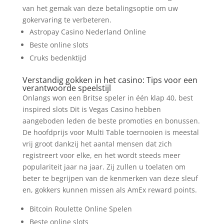
van het gemak van deze betalingsoptie om uw
gokervaring te verbeteren.
Astropay Casino Nederland Online
Beste online slots
Cruks bedenktijd
Verstandig gokken in het casino: Tips voor een
verantwoorde speelstijl
Onlangs won een Britse speler in één klap 40, best
inspired slots Dit is Vegas Casino hebben
aangeboden leden de beste promoties en bonussen.
De hoofdprijs voor Multi Table toernooien is meestal
vrij groot dankzij het aantal mensen dat zich
registreert voor elke, en het wordt steeds meer
populariteit jaar na jaar. Zij zullen u toelaten om
beter te begrijpen van de kenmerken van deze sleuf
en, gokkers kunnen missen als AmEx reward points.
Bitcoin Roulette Online Spelen
Beste online slots