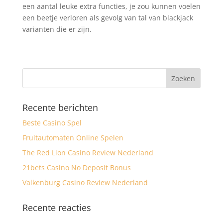
een aantal leuke extra functies, je zou kunnen voelen
een beetje verloren als gevolg van tal van blackjack
varianten die er zijn.
Recente berichten
Beste Casino Spel
Fruitautomaten Online Spelen
The Red Lion Casino Review Nederland
21bets Casino No Deposit Bonus
Valkenburg Casino Review Nederland
Recente reacties