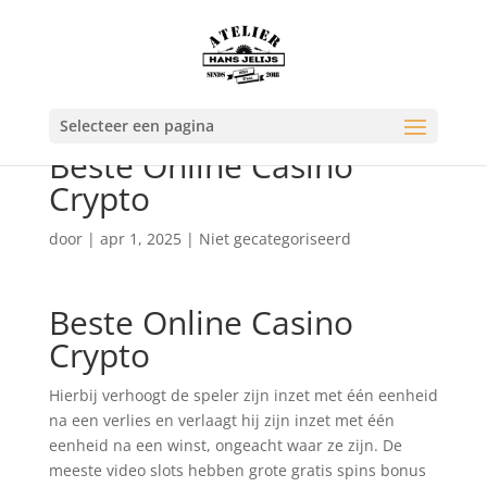
Selecteer een pagina
Beste Online Casino
Crypto
door
|
apr 1, 2025
| Niet gecategoriseerd
Beste Online Casino
Crypto
Hierbij verhoogt de speler zijn inzet met één eenheid
na een verlies en verlaagt hij zijn inzet met één
eenheid na een winst, ongeacht waar ze zijn. De
meeste video slots hebben grote gratis spins bonus