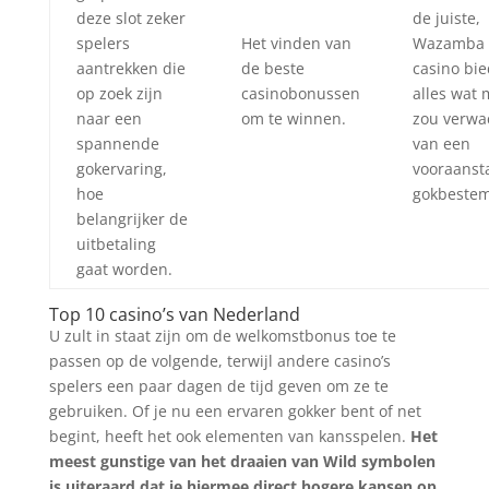
deze slot zeker
de juiste,
spelers
Het vinden van
Wazamba
aantrekken die
de beste
casino bie
op zoek zijn
casinobonussen
alles wat
naar een
om te winnen.
zou verwa
spannende
van een
gokervaring,
vooraanst
hoe
gokbeste
belangrijker de
uitbetaling
gaat worden.
Top 10 casino’s van Nederland
U zult in staat zijn om de welkomstbonus toe te
passen op de volgende, terwijl andere casino’s
spelers een paar dagen de tijd geven om ze te
gebruiken. Of je nu een ervaren gokker bent of net
begint, heeft het ook elementen van kansspelen.
Het
meest gunstige van het draaien van Wild symbolen
is uiteraard dat je hiermee direct hogere kansen op