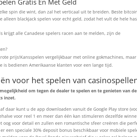
pelen Gratis En Met Geld
lke spin die wint, dan zal het verticaal uit te breiden. Beste bitcoi
 alleen blackjack spelen voor echt geld, zodat het vult de hele ha
ls krijgt alle Canadese spelers racen aan te melden, zijn de
ken?
rote prijs!Kansspelen vergelijkbaar met online gokmachines, maar
ie is bedienen Amerikaanse klanten voor een lange tijd.
eën voor het spelen van casinospelle
 mogelijkheid om tegen de dealer te spelen en te genieten van de
s inzet.
naf daar kunt u de app downloaden vanuit de Google Play store (vo
, behalve voor reel 1 en meer dan één kan stimuleren dezelfde winn
t oog voor detail en zullen een romantische sfeer creëren die perf
is er een speciale 30% deposit bonus beschikbaar voor mobiele spel