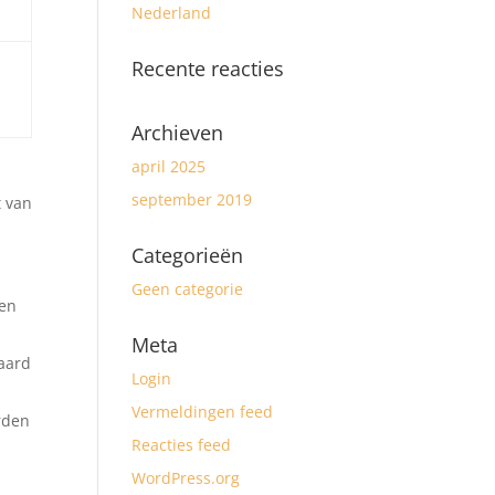
Nederland
Recente reacties
Archieven
april 2025
september 2019
t van
Categorieën
Geen categorie
 en
Meta
daard
Login
Vermeldingen feed
rden
Reacties feed
WordPress.org