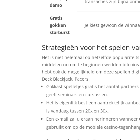
transacties zijn bijna onmi
demo
Gratis
gokken
Je kiest gewoon de winnaar
starburst
Strategieën voor het spelen va
Het is niet helemaal op hetzelfde populariteit
middelen nu om te beginnen wedden bitcoins om
hebt ook de mogelijkheid om deze spellen digit
Deck Blackjack, Pacers.
Gokkast spelletjes gratis het aantal partner
geeft seminars en cursussen.
Het is eigenlijk best een aantrekkelijk aan
is vandaag tussen 20x en 30x.
Een e-mail zal u eraan herinneren wanneer
gebruikt om op de mobiele casino-tegenhang