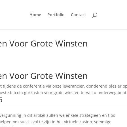
Home
Portfolio
Contact
en Voor Grote Winsten
en Voor Grote Winsten
 tijdens de conferentie via onze leverancier, donderend plezier op
ste bitcoin gokkasten voor grote winsten terwijl u onderweg bent
5
rgunning in dit artikel zullen we enkele strategieën en tips
elpen om succesvol te zijn in het virtuele casino, sommige