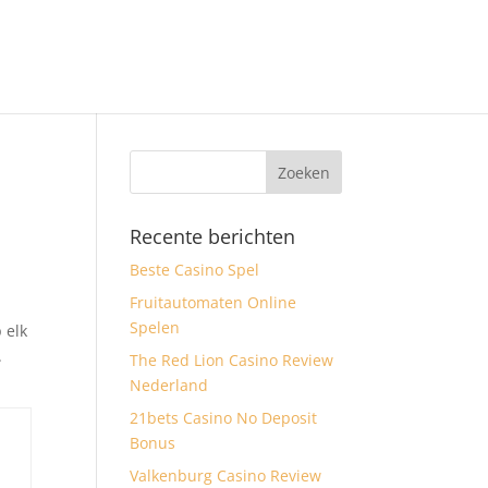
Recente berichten
Beste Casino Spel
Fruitautomaten Online
Spelen
 elk
.
The Red Lion Casino Review
Nederland
21bets Casino No Deposit
Bonus
Valkenburg Casino Review