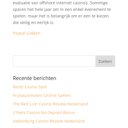
evaluatie van offshore internet casino’s. Sommige
sparen het hele jaar om in een enkel evenement te
spelen, maar het is belangrijk om er een te kiezen
die veilig en eerlijk is.
Paypal Gokken
Recente berichten
Beste Casino Spel
Fruitautomaten Online Spelen
The Red Lion Casino Review Nederland
21bets Casino No Deposit Bonus
Valkenburg Casino Review Nederland