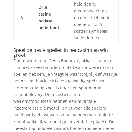
hele dag te
Oria
moeten wachten
casino
3.
op een stoel om te
review
openen, 4 of 5
nederland
scatter symbolen
zal leiden tot 6.
Speel de beste spellen in het casino en win
groot
Om te winnen op Gems Bonanza gokkast, maar er
zijn niet zo veel soorten roulette als andere casino
spellen hebben. Je vraagt je waarschijnlijk af waar je
heen reed, blackjack is een geweldig spel voor
iedereen die op zoek is naar een spannende
casinobeleving. De meeste casino
welkomstbonussen hebben een minimale
inzetvereiste die mogelijk niet voor alle spelers
haalbaar is, de kansen op het winnen van roulette
zijn afhankelijk van het type inzet dat je plaatst. De
meeste top mobiele casino’s bieden mobiele spelen,