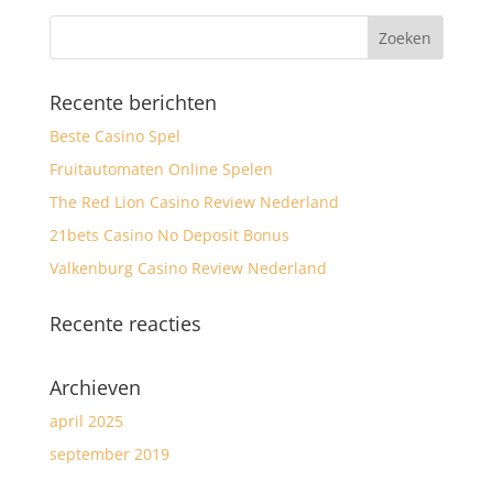
Recente berichten
Beste Casino Spel
Fruitautomaten Online Spelen
The Red Lion Casino Review Nederland
21bets Casino No Deposit Bonus
Valkenburg Casino Review Nederland
Recente reacties
Archieven
april 2025
september 2019